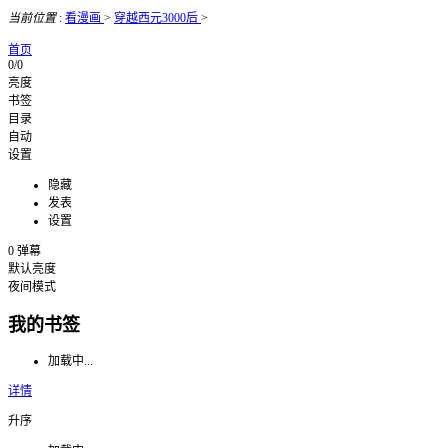
当前位置
:
看漫画
>
穿越西元3000后
>
首页
0/0
亮度
书签
目录
自动
设置
隐藏
发表
设置
0
弹幕
默认亮度
夜间模式
我的书签
加载中...
详情
升序