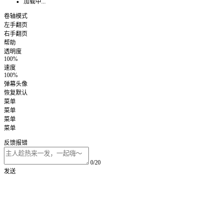
加载中...
卷轴模式
左手翻页
右手翻页
帮助
透明度
100%
速度
100%
弹幕头像
恢复默认
菜单
菜单
菜单
菜单
反馈报错
0/20
发送