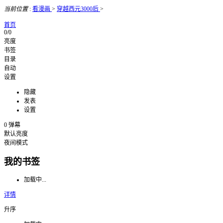
当前位置
:
看漫画
>
穿越西元3000后
>
首页
0/0
亮度
书签
目录
自动
设置
隐藏
发表
设置
0
弹幕
默认亮度
夜间模式
我的书签
加载中...
详情
升序