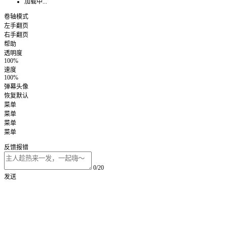
加载中...
卷轴模式
左手翻页
右手翻页
帮助
透明度
100%
速度
100%
弹幕头像
恢复默认
菜单
菜单
菜单
菜单
反馈报错
0/20
发送