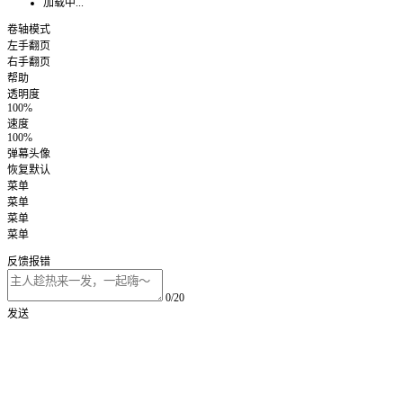
加载中...
卷轴模式
左手翻页
右手翻页
帮助
透明度
100%
速度
100%
弹幕头像
恢复默认
菜单
菜单
菜单
菜单
反馈报错
0/20
发送