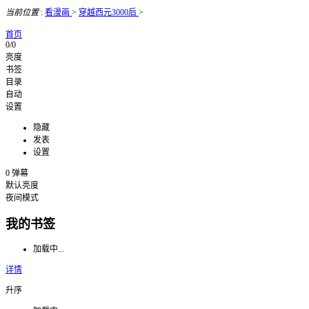
当前位置
:
看漫画
>
穿越西元3000后
>
首页
0/0
亮度
书签
目录
自动
设置
隐藏
发表
设置
0
弹幕
默认亮度
夜间模式
我的书签
加载中...
详情
升序