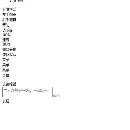
加载中...
卷轴模式
左手翻页
右手翻页
帮助
透明度
100%
速度
100%
弹幕头像
恢复默认
菜单
菜单
菜单
菜单
反馈报错
0/20
发送