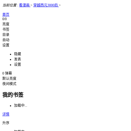
当前位置
:
看漫画
>
穿越西元3000后
>
首页
0/0
亮度
书签
目录
自动
设置
隐藏
发表
设置
0
弹幕
默认亮度
夜间模式
我的书签
加载中...
详情
升序