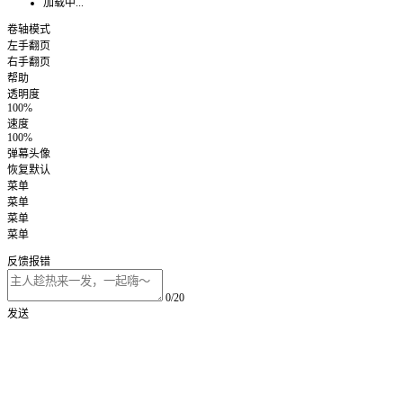
加载中...
卷轴模式
左手翻页
右手翻页
帮助
透明度
100%
速度
100%
弹幕头像
恢复默认
菜单
菜单
菜单
菜单
反馈报错
0/20
发送