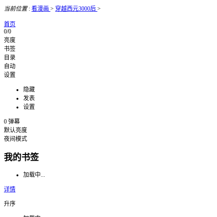
当前位置
:
看漫画
>
穿越西元3000后
>
首页
0/0
亮度
书签
目录
自动
设置
隐藏
发表
设置
0
弹幕
默认亮度
夜间模式
我的书签
加载中...
详情
升序