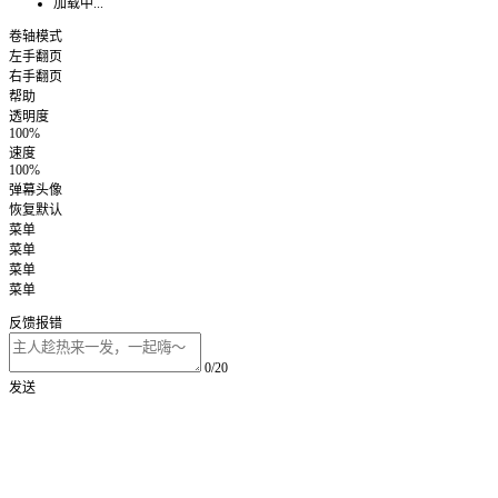
加载中...
卷轴模式
左手翻页
右手翻页
帮助
透明度
100%
速度
100%
弹幕头像
恢复默认
菜单
菜单
菜单
菜单
反馈报错
0/20
发送