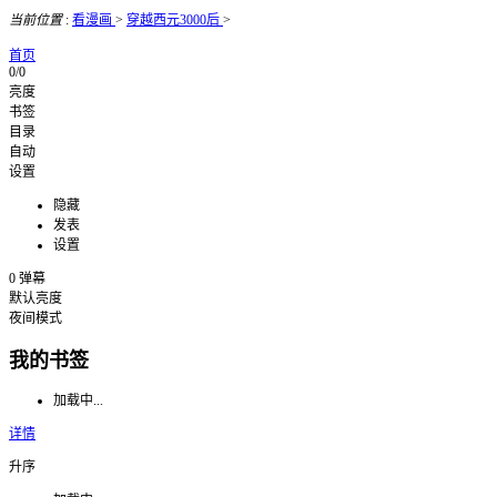
当前位置
:
看漫画
>
穿越西元3000后
>
首页
0/0
亮度
书签
目录
自动
设置
隐藏
发表
设置
0
弹幕
默认亮度
夜间模式
我的书签
加载中...
详情
升序