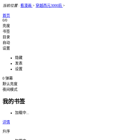
当前位置
:
看漫画
>
穿越西元3000后
>
首页
0/0
亮度
书签
目录
自动
设置
隐藏
发表
设置
0
弹幕
默认亮度
夜间模式
我的书签
加载中...
详情
升序