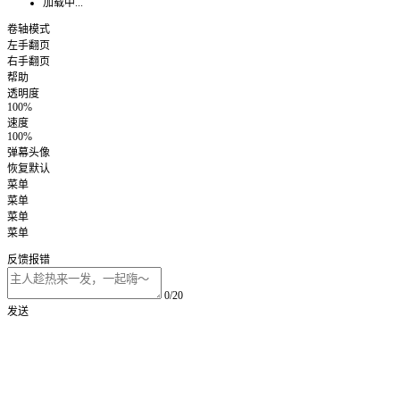
加载中...
卷轴模式
左手翻页
右手翻页
帮助
透明度
100%
速度
100%
弹幕头像
恢复默认
菜单
菜单
菜单
菜单
反馈报错
0/20
发送