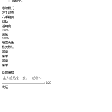
加载中...
卷轴模式
左手翻页
右手翻页
帮助
透明度
100%
速度
100%
弹幕头像
恢复默认
菜单
菜单
菜单
菜单
反馈报错
0/20
发送