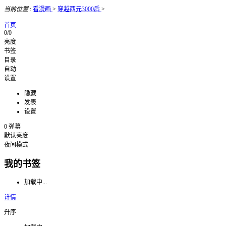
当前位置
:
看漫画
>
穿越西元3000后
>
首页
0/0
亮度
书签
目录
自动
设置
隐藏
发表
设置
0
弹幕
默认亮度
夜间模式
我的书签
加载中...
详情
升序