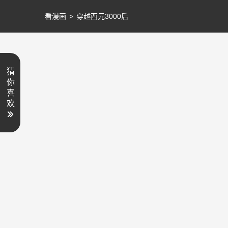
看漫画
>
穿越西元3000后
猜
你
喜
欢