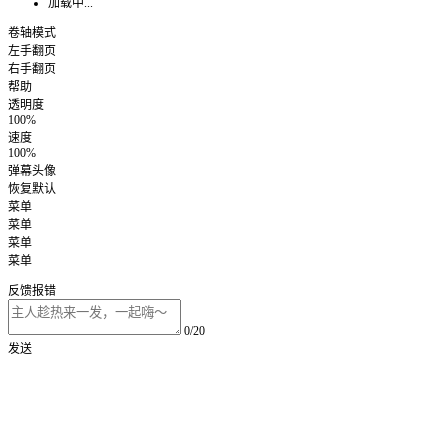
加载中...
卷轴模式
左手翻页
右手翻页
帮助
透明度
100%
速度
100%
弹幕头像
恢复默认
菜单
菜单
菜单
菜单
反馈报错
0/20
发送