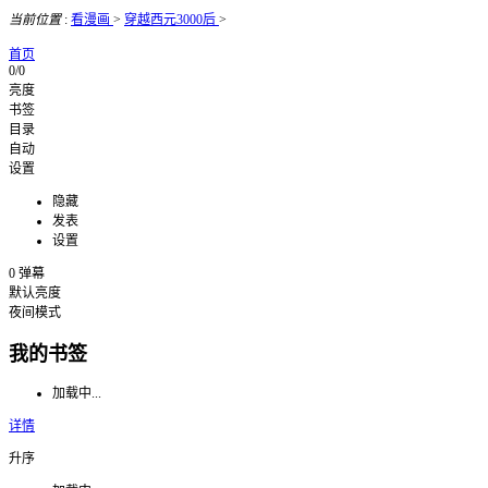
当前位置
:
看漫画
>
穿越西元3000后
>
首页
0/0
亮度
书签
目录
自动
设置
隐藏
发表
设置
0
弹幕
默认亮度
夜间模式
我的书签
加载中...
详情
升序