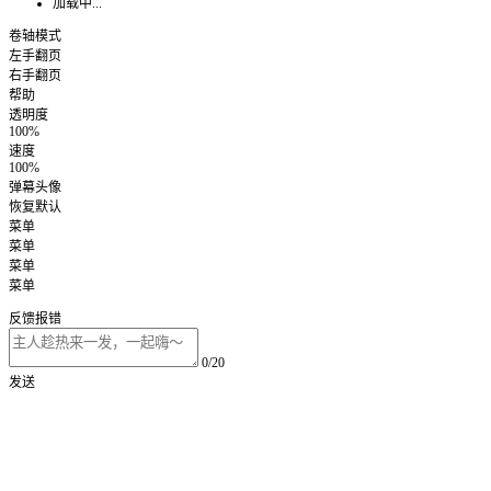
加载中...
卷轴模式
左手翻页
右手翻页
帮助
透明度
100%
速度
100%
弹幕头像
恢复默认
菜单
菜单
菜单
菜单
反馈报错
0/20
发送