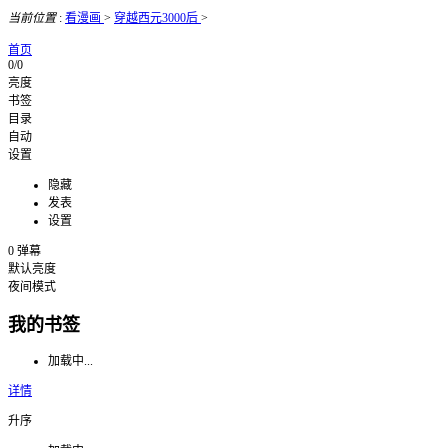
当前位置
:
看漫画
>
穿越西元3000后
>
首页
0/0
亮度
书签
目录
自动
设置
隐藏
发表
设置
0
弹幕
默认亮度
夜间模式
我的书签
加载中...
详情
升序