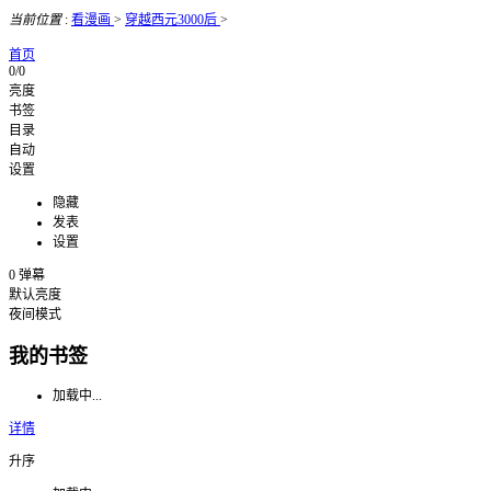
当前位置
:
看漫画
>
穿越西元3000后
>
首页
0/0
亮度
书签
目录
自动
设置
隐藏
发表
设置
0
弹幕
默认亮度
夜间模式
我的书签
加载中...
详情
升序