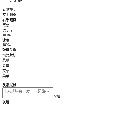
加载中...
卷轴模式
左手翻页
右手翻页
帮助
透明度
100%
速度
100%
弹幕头像
恢复默认
菜单
菜单
菜单
菜单
反馈报错
0/20
发送