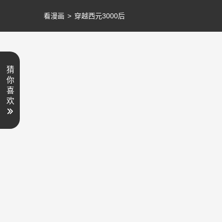
看漫画
>
穿越西元3000后
猜
你
喜
欢