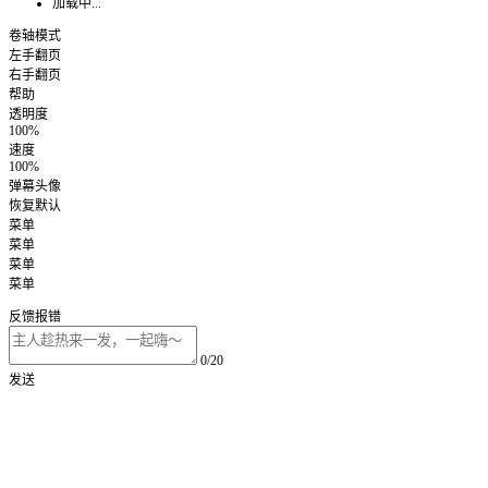
加载中...
卷轴模式
左手翻页
右手翻页
帮助
透明度
100%
速度
100%
弹幕头像
恢复默认
菜单
菜单
菜单
菜单
反馈报错
0/20
发送