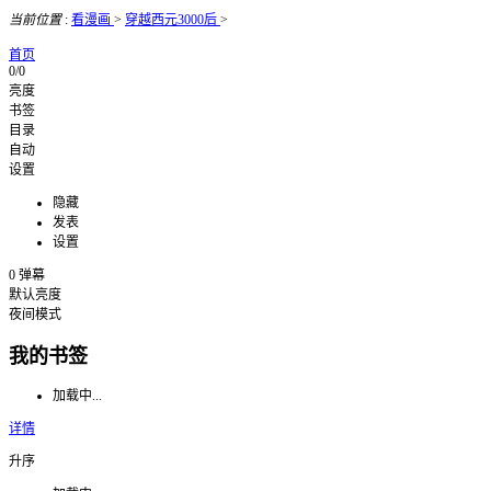
当前位置
:
看漫画
>
穿越西元3000后
>
首页
0/0
亮度
书签
目录
自动
设置
隐藏
发表
设置
0
弹幕
默认亮度
夜间模式
我的书签
加载中...
详情
升序