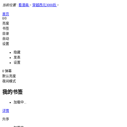
当前位置
:
看漫画
>
穿越西元3000后
>
首页
0/0
亮度
书签
目录
自动
设置
隐藏
发表
设置
0
弹幕
默认亮度
夜间模式
我的书签
加载中...
详情
升序