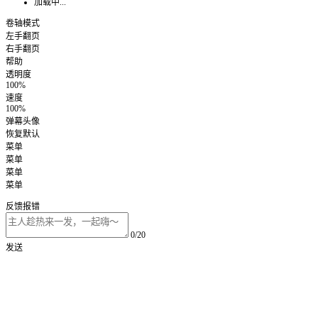
加载中...
卷轴模式
左手翻页
右手翻页
帮助
透明度
100%
速度
100%
弹幕头像
恢复默认
菜单
菜单
菜单
菜单
反馈报错
0/20
发送