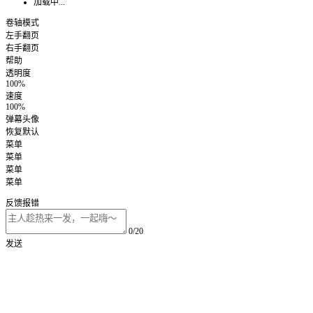
加载中...
卷轴模式
左手翻页
右手翻页
帮助
透明度
100%
速度
100%
弹幕头像
恢复默认
菜单
菜单
菜单
菜单
反馈报错
0/20
发送