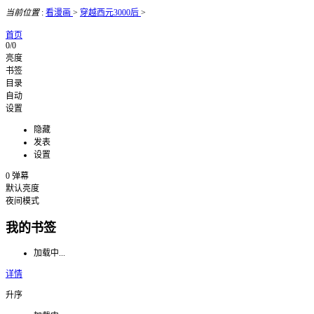
当前位置
:
看漫画
>
穿越西元3000后
>
首页
0/0
亮度
书签
目录
自动
设置
隐藏
发表
设置
0
弹幕
默认亮度
夜间模式
我的书签
加载中...
详情
升序