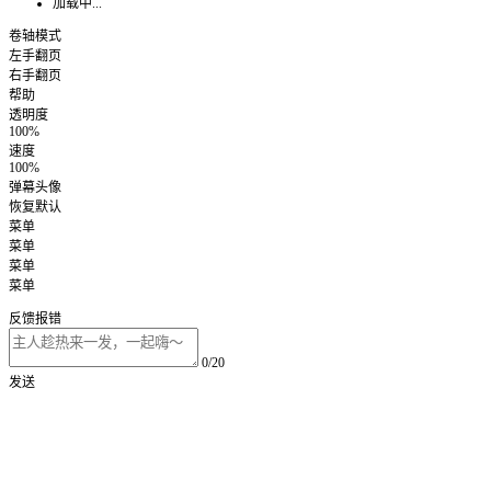
加载中...
卷轴模式
左手翻页
右手翻页
帮助
透明度
100%
速度
100%
弹幕头像
恢复默认
菜单
菜单
菜单
菜单
反馈报错
0/20
发送