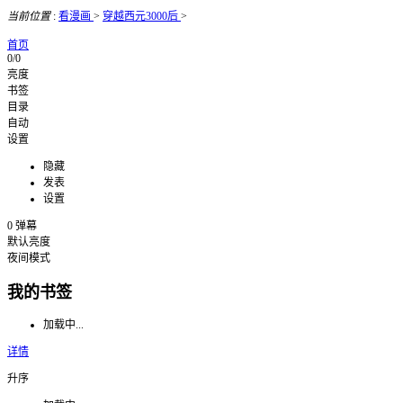
当前位置
:
看漫画
>
穿越西元3000后
>
首页
0/0
亮度
书签
目录
自动
设置
隐藏
发表
设置
0
弹幕
默认亮度
夜间模式
我的书签
加载中...
详情
升序