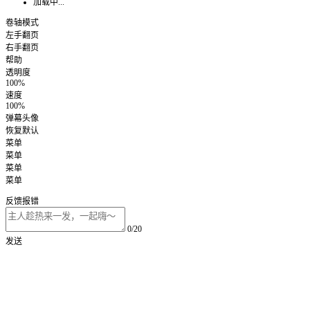
加载中...
卷轴模式
左手翻页
右手翻页
帮助
透明度
100%
速度
100%
弹幕头像
恢复默认
菜单
菜单
菜单
菜单
反馈报错
0/20
发送