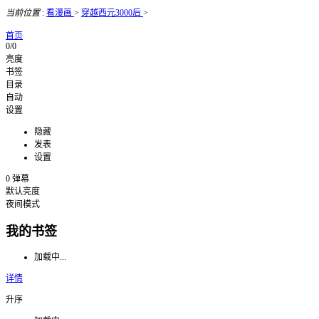
当前位置
:
看漫画
>
穿越西元3000后
>
首页
0/0
亮度
书签
目录
自动
设置
隐藏
发表
设置
0
弹幕
默认亮度
夜间模式
我的书签
加载中...
详情
升序