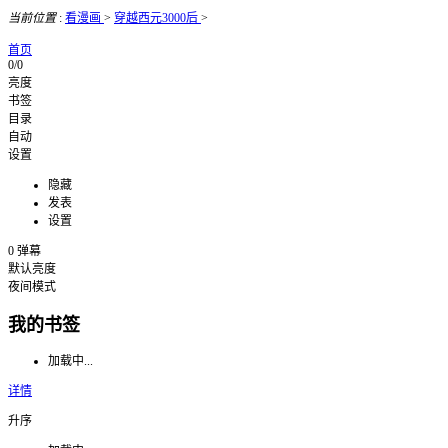
当前位置
:
看漫画
>
穿越西元3000后
>
首页
0/0
亮度
书签
目录
自动
设置
隐藏
发表
设置
0
弹幕
默认亮度
夜间模式
我的书签
加载中...
详情
升序