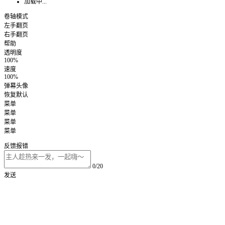
加载中...
卷轴模式
左手翻页
右手翻页
帮助
透明度
100%
速度
100%
弹幕头像
恢复默认
菜单
菜单
菜单
菜单
反馈报错
0/20
发送