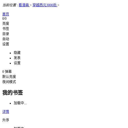
当前位置
:
看漫画
>
穿越西元3000后
>
首页
0/0
亮度
书签
目录
自动
设置
隐藏
发表
设置
0
弹幕
默认亮度
夜间模式
我的书签
加载中...
详情
升序