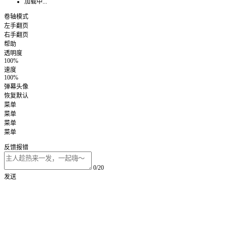
加载中...
卷轴模式
左手翻页
右手翻页
帮助
透明度
100%
速度
100%
弹幕头像
恢复默认
菜单
菜单
菜单
菜单
反馈报错
0/20
发送