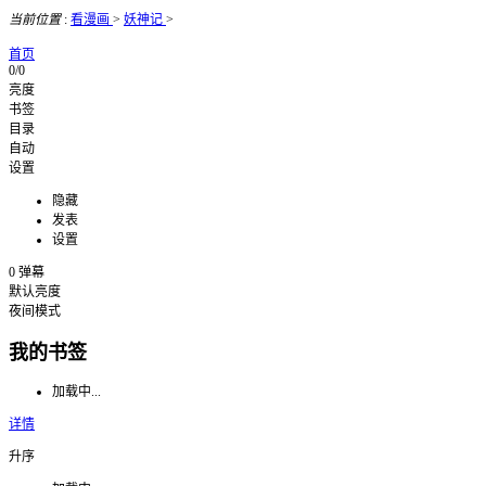
当前位置
:
看漫画
>
妖神记
>
首页
0/0
亮度
书签
目录
自动
设置
隐藏
发表
设置
0
弹幕
默认亮度
夜间模式
我的书签
加载中...
详情
升序