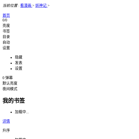
当前位置
:
看漫画
>
妖神记
>
首页
0/0
亮度
书签
目录
自动
设置
隐藏
发表
设置
0
弹幕
默认亮度
夜间模式
我的书签
加载中...
详情
升序