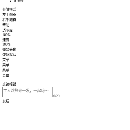
加载中...
卷轴模式
左手翻页
右手翻页
帮助
透明度
100%
速度
100%
弹幕头像
恢复默认
菜单
菜单
菜单
菜单
反馈报错
0/20
发送