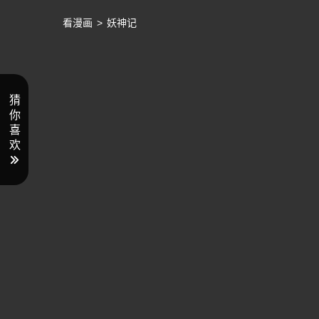
看漫画
>
妖神记
猜
你
喜
欢