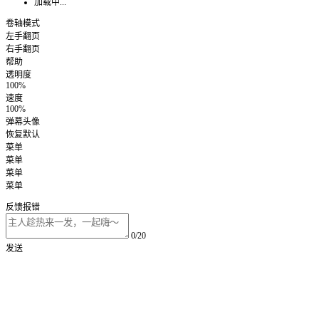
加载中...
卷轴模式
左手翻页
右手翻页
帮助
透明度
100%
速度
100%
弹幕头像
恢复默认
菜单
菜单
菜单
菜单
反馈报错
0/20
发送