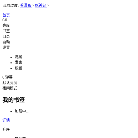
当前位置
:
看漫画
>
妖神记
>
首页
0/0
亮度
书签
目录
自动
设置
隐藏
发表
设置
0
弹幕
默认亮度
夜间模式
我的书签
加载中...
详情
升序