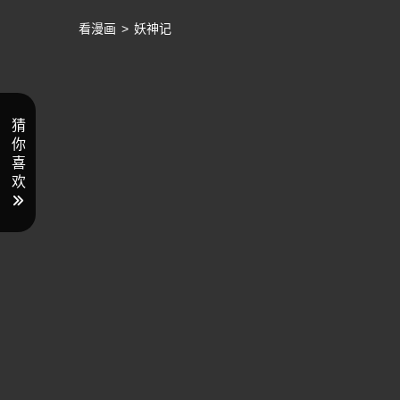
看漫画
>
妖神记
猜
你
喜
欢