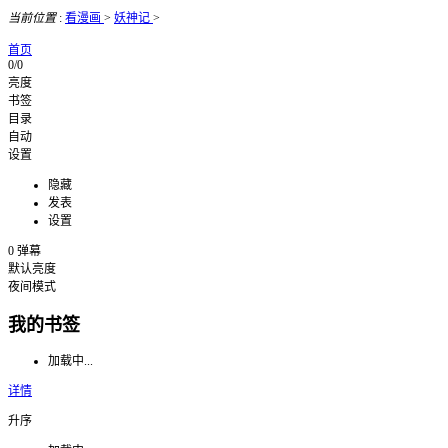
当前位置
:
看漫画
>
妖神记
>
首页
0/0
亮度
书签
目录
自动
设置
隐藏
发表
设置
0
弹幕
默认亮度
夜间模式
我的书签
加载中...
详情
升序