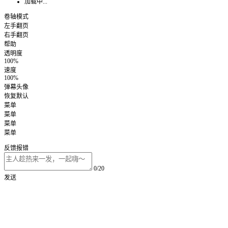
加载中...
卷轴模式
左手翻页
右手翻页
帮助
透明度
100%
速度
100%
弹幕头像
恢复默认
菜单
菜单
菜单
菜单
反馈报错
0/20
发送