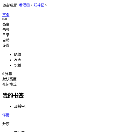
当前位置
:
看漫画
>
妖神记
>
首页
0/0
亮度
书签
目录
自动
设置
隐藏
发表
设置
0
弹幕
默认亮度
夜间模式
我的书签
加载中...
详情
升序