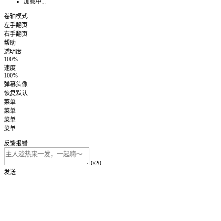
加载中...
卷轴模式
左手翻页
右手翻页
帮助
透明度
100%
速度
100%
弹幕头像
恢复默认
菜单
菜单
菜单
菜单
反馈报错
0/20
发送