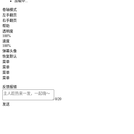
加载中...
卷轴模式
左手翻页
右手翻页
帮助
透明度
100%
速度
100%
弹幕头像
恢复默认
菜单
菜单
菜单
菜单
反馈报错
0/20
发送