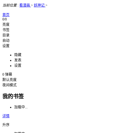
当前位置
:
看漫画
>
妖神记
>
首页
0/0
亮度
书签
目录
自动
设置
隐藏
发表
设置
0
弹幕
默认亮度
夜间模式
我的书签
加载中...
详情
升序