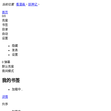
当前位置
:
看漫画
>
妖神记
>
首页
0/0
亮度
书签
目录
自动
设置
隐藏
发表
设置
0
弹幕
默认亮度
夜间模式
我的书签
加载中...
详情
升序