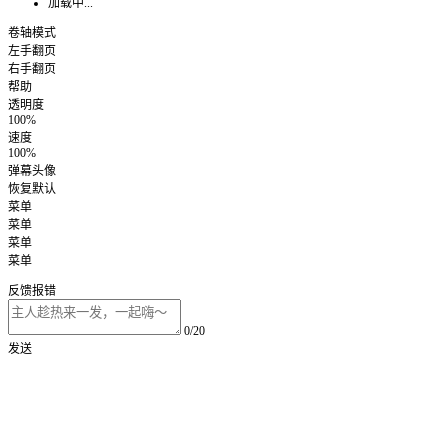
加载中...
卷轴模式
左手翻页
右手翻页
帮助
透明度
100%
速度
100%
弹幕头像
恢复默认
菜单
菜单
菜单
菜单
反馈报错
0/20
发送