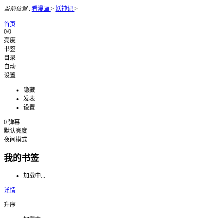
当前位置
:
看漫画
>
妖神记
>
首页
0/0
亮度
书签
目录
自动
设置
隐藏
发表
设置
0
弹幕
默认亮度
夜间模式
我的书签
加载中...
详情
升序