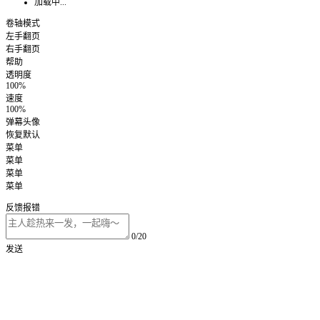
加载中...
卷轴模式
左手翻页
右手翻页
帮助
透明度
100%
速度
100%
弹幕头像
恢复默认
菜单
菜单
菜单
菜单
反馈报错
0/20
发送