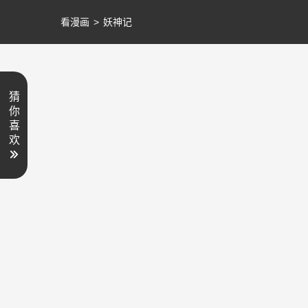
看漫画
>
妖神记
猜
你
喜
欢