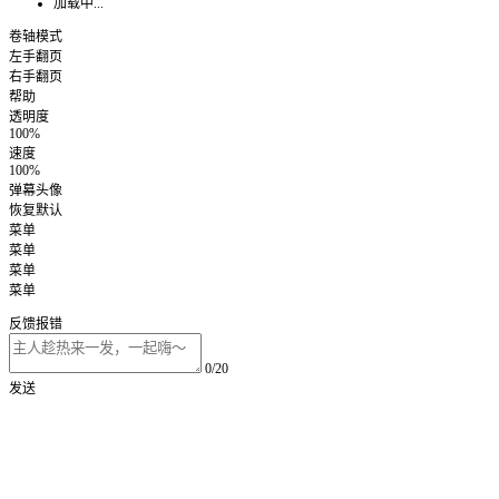
加载中...
卷轴模式
左手翻页
右手翻页
帮助
透明度
100%
速度
100%
弹幕头像
恢复默认
菜单
菜单
菜单
菜单
反馈报错
0/20
发送