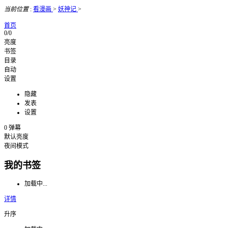
当前位置
:
看漫画
>
妖神记
>
首页
0/0
亮度
书签
目录
自动
设置
隐藏
发表
设置
0
弹幕
默认亮度
夜间模式
我的书签
加载中...
详情
升序