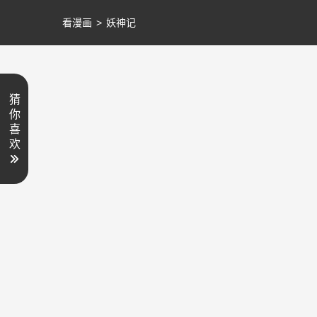
看漫画
>
妖神记
猜
你
喜
欢