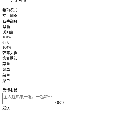
加载中...
卷轴模式
左手翻页
右手翻页
帮助
透明度
100%
速度
100%
弹幕头像
恢复默认
菜单
菜单
菜单
菜单
反馈报错
0/20
发送