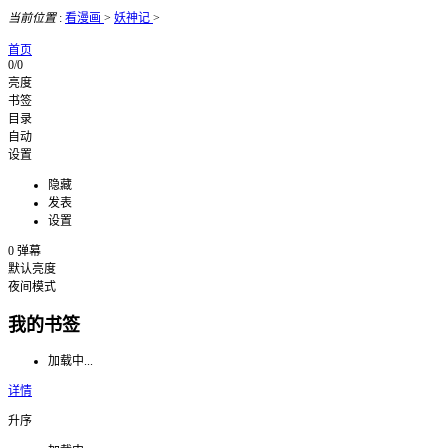
当前位置
:
看漫画
>
妖神记
>
首页
0/0
亮度
书签
目录
自动
设置
隐藏
发表
设置
0
弹幕
默认亮度
夜间模式
我的书签
加载中...
详情
升序