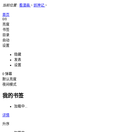
当前位置
:
看漫画
>
妖神记
>
首页
0/0
亮度
书签
目录
自动
设置
隐藏
发表
设置
0
弹幕
默认亮度
夜间模式
我的书签
加载中...
详情
升序