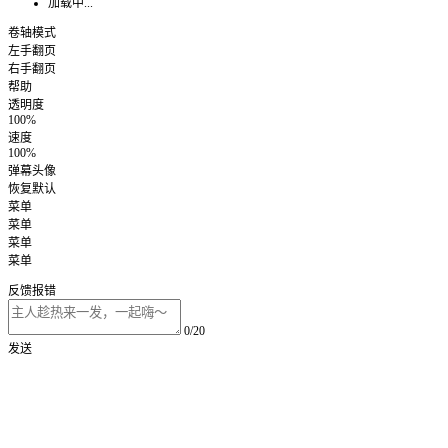
加载中...
卷轴模式
左手翻页
右手翻页
帮助
透明度
100%
速度
100%
弹幕头像
恢复默认
菜单
菜单
菜单
菜单
反馈报错
0/20
发送