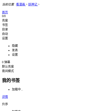
当前位置
:
看漫画
>
妖神记
>
首页
0/0
亮度
书签
目录
自动
设置
隐藏
发表
设置
0
弹幕
默认亮度
夜间模式
我的书签
加载中...
详情
升序