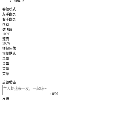
加载中...
卷轴模式
左手翻页
右手翻页
帮助
透明度
100%
速度
100%
弹幕头像
恢复默认
菜单
菜单
菜单
菜单
反馈报错
0/20
发送