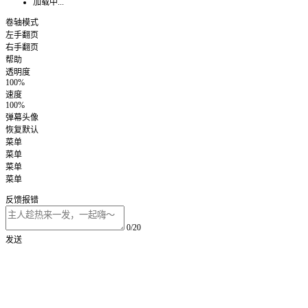
加载中...
卷轴模式
左手翻页
右手翻页
帮助
透明度
100%
速度
100%
弹幕头像
恢复默认
菜单
菜单
菜单
菜单
反馈报错
0/20
发送