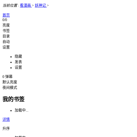
当前位置
:
看漫画
>
妖神记
>
首页
0/0
亮度
书签
目录
自动
设置
隐藏
发表
设置
0
弹幕
默认亮度
夜间模式
我的书签
加载中...
详情
升序