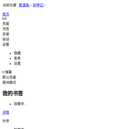
当前位置
:
看漫画
>
妖神记
>
首页
0/0
亮度
书签
目录
自动
设置
隐藏
发表
设置
0
弹幕
默认亮度
夜间模式
我的书签
加载中...
详情
升序