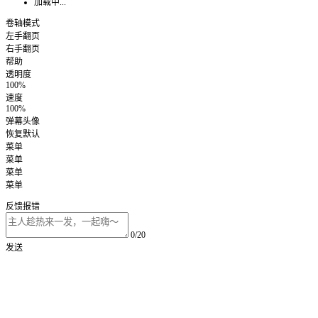
加载中...
卷轴模式
左手翻页
右手翻页
帮助
透明度
100%
速度
100%
弹幕头像
恢复默认
菜单
菜单
菜单
菜单
反馈报错
0/20
发送