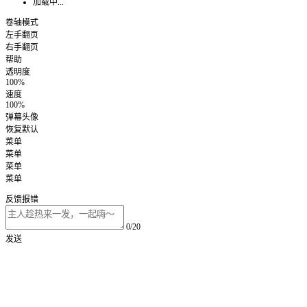
加载中...
卷轴模式
左手翻页
右手翻页
帮助
透明度
100%
速度
100%
弹幕头像
恢复默认
菜单
菜单
菜单
菜单
反馈报错
0/20
发送