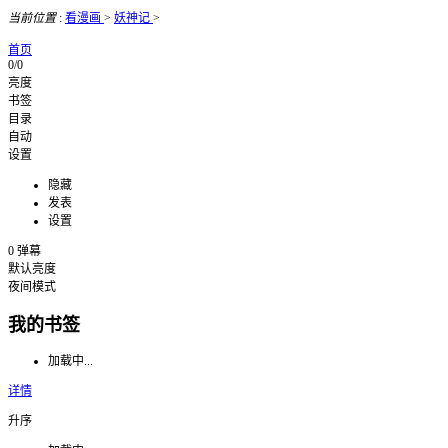
当前位置
:
看漫画
>
妖神记
>
首页
0/0
亮度
书签
目录
自动
设置
隐藏
发表
设置
0
弹幕
默认亮度
夜间模式
我的书签
加载中...
详情
升序