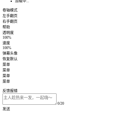
加载中...
卷轴模式
左手翻页
右手翻页
帮助
透明度
100%
速度
100%
弹幕头像
恢复默认
菜单
菜单
菜单
菜单
反馈报错
0/20
发送