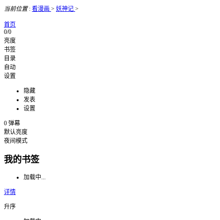
当前位置
:
看漫画
>
妖神记
>
首页
0/0
亮度
书签
目录
自动
设置
隐藏
发表
设置
0
弹幕
默认亮度
夜间模式
我的书签
加载中...
详情
升序