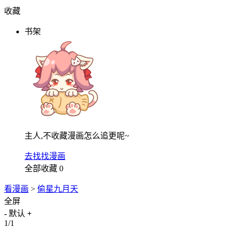
收藏
书架
主人,不收藏漫画怎么追更呢~
去找找漫画
全部收藏
0
看漫画
>
偷星九月天
全屏
-
默认
+
1/1