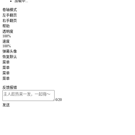
加载中...
卷轴模式
左手翻页
右手翻页
帮助
透明度
100%
速度
100%
弹幕头像
恢复默认
菜单
菜单
菜单
菜单
反馈报错
0/20
发送