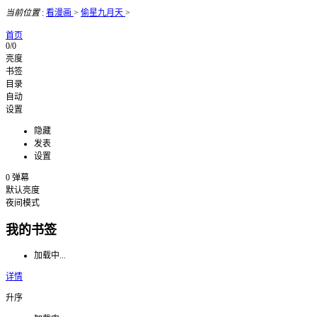
当前位置
:
看漫画
>
偷星九月天
>
首页
0/0
亮度
书签
目录
自动
设置
隐藏
发表
设置
0
弹幕
默认亮度
夜间模式
我的书签
加载中...
详情
升序