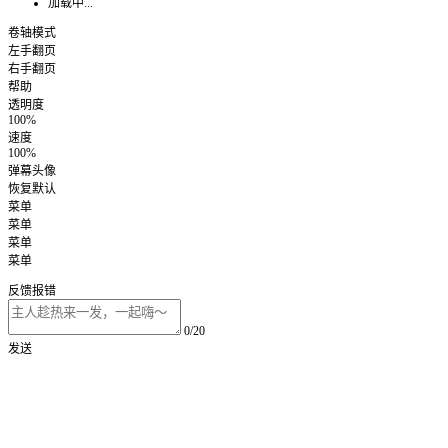
加载中...
卷轴模式
左手翻页
右手翻页
帮助
透明度
100%
速度
100%
弹幕头像
恢复默认
菜单
菜单
菜单
菜单
反馈报错
0/20
发送