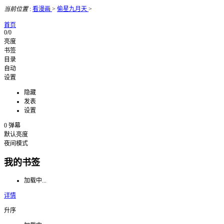
当前位置
:
看漫画
>
偷星九月天
>
首页
0/0
亮度
书签
目录
自动
设置
隐藏
发表
设置
0
弹幕
默认亮度
夜间模式
我的书签
加载中...
详情
升序