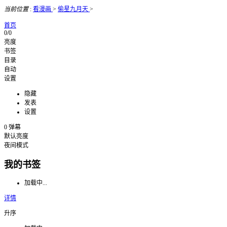
当前位置
:
看漫画
>
偷星九月天
>
首页
0/0
亮度
书签
目录
自动
设置
隐藏
发表
设置
0
弹幕
默认亮度
夜间模式
我的书签
加载中...
详情
升序