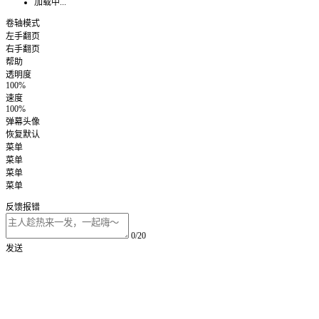
加载中...
卷轴模式
左手翻页
右手翻页
帮助
透明度
100%
速度
100%
弹幕头像
恢复默认
菜单
菜单
菜单
菜单
反馈报错
0/20
发送