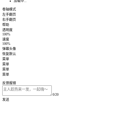
加载中...
卷轴模式
左手翻页
右手翻页
帮助
透明度
100%
速度
100%
弹幕头像
恢复默认
菜单
菜单
菜单
菜单
反馈报错
0/20
发送