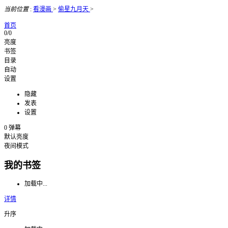
当前位置
:
看漫画
>
偷星九月天
>
首页
0/0
亮度
书签
目录
自动
设置
隐藏
发表
设置
0
弹幕
默认亮度
夜间模式
我的书签
加载中...
详情
升序