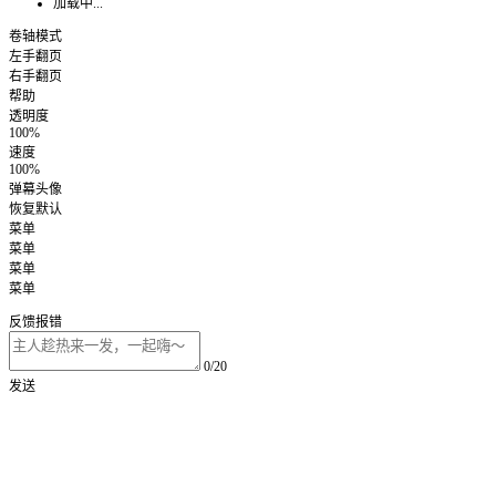
加载中...
卷轴模式
左手翻页
右手翻页
帮助
透明度
100%
速度
100%
弹幕头像
恢复默认
菜单
菜单
菜单
菜单
反馈报错
0/20
发送