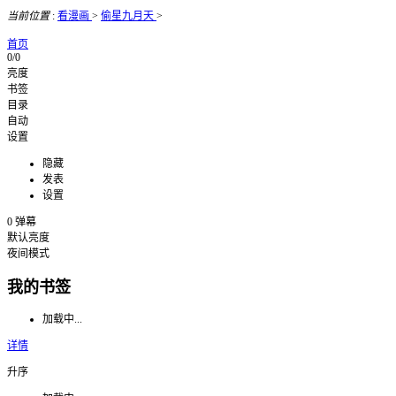
当前位置
:
看漫画
>
偷星九月天
>
首页
0/0
亮度
书签
目录
自动
设置
隐藏
发表
设置
0
弹幕
默认亮度
夜间模式
我的书签
加载中...
详情
升序