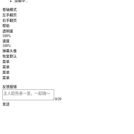
加载中...
卷轴模式
左手翻页
右手翻页
帮助
透明度
100%
速度
100%
弹幕头像
恢复默认
菜单
菜单
菜单
菜单
反馈报错
0/20
发送