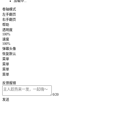
加载中...
卷轴模式
左手翻页
右手翻页
帮助
透明度
100%
速度
100%
弹幕头像
恢复默认
菜单
菜单
菜单
菜单
反馈报错
0/20
发送