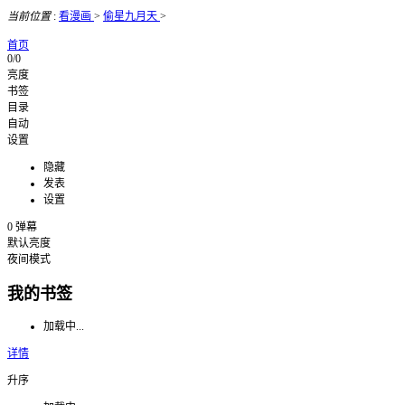
当前位置
:
看漫画
>
偷星九月天
>
首页
0/0
亮度
书签
目录
自动
设置
隐藏
发表
设置
0
弹幕
默认亮度
夜间模式
我的书签
加载中...
详情
升序