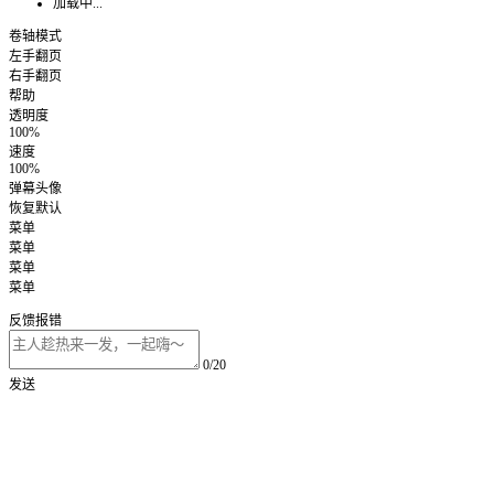
加载中...
卷轴模式
左手翻页
右手翻页
帮助
透明度
100%
速度
100%
弹幕头像
恢复默认
菜单
菜单
菜单
菜单
反馈报错
0/20
发送