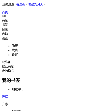
当前位置
:
看漫画
>
偷星九月天
>
首页
0/0
亮度
书签
目录
自动
设置
隐藏
发表
设置
0
弹幕
默认亮度
夜间模式
我的书签
加载中...
详情
升序