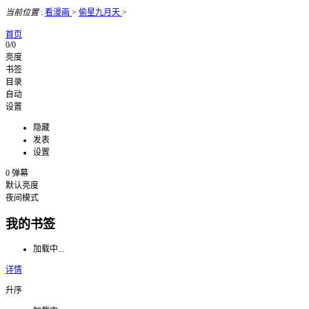
当前位置
:
看漫画
>
偷星九月天
>
首页
0/0
亮度
书签
目录
自动
设置
隐藏
发表
设置
0
弹幕
默认亮度
夜间模式
我的书签
加载中...
详情
升序