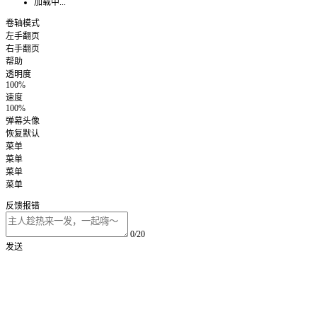
加载中...
卷轴模式
左手翻页
右手翻页
帮助
透明度
100%
速度
100%
弹幕头像
恢复默认
菜单
菜单
菜单
菜单
反馈报错
0/20
发送